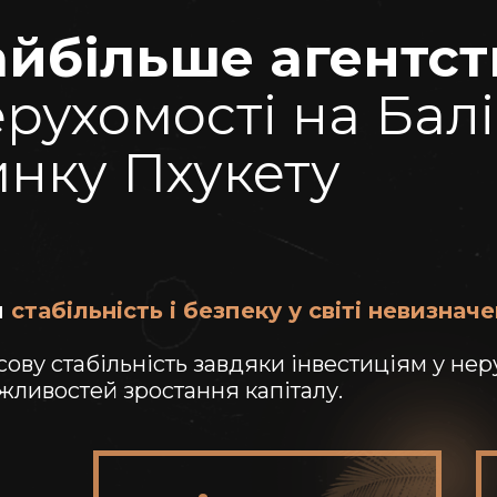
айбільше агентст
рухомості на Балі
нку Пхукету
м
стабільність і безпеку у світі невизначе
ву стабільність завдяки інвестиціям у неру
ожливостей зростання капіталу.