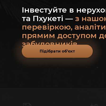
Інвестуйте в нерухо
та Пхукеті —
з нашо
перевіркою, аналіт
прямим доступом д
забудовників
Підібрати об'єкт