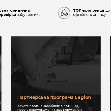
овна юридична
ТОП-пропозиції
до
еревірка
забудовника
офіційного анонсу
Партнерська програма Legion
Хочете пасивно заробляти від $15 000,
просто рекомендуючи нашу нерухомість