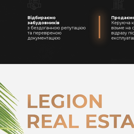
Відбираємо
Продаємо
забудовників
Керуюча к
з бездоганною репутацією
візьме на 
та перевіреною
відразу пі
документацією
експлуата