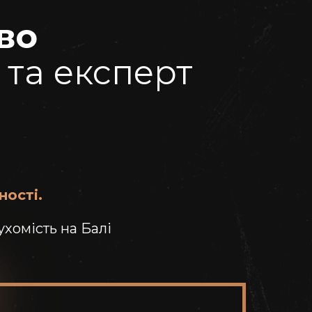
во
 та експерт
ності.
хомість на Балі