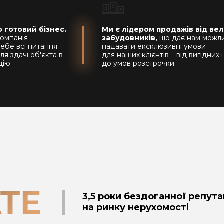
 готовий бізнес.
Ми є лідером продажів від ве
омпанія
забудовників,
що дає нам можли
себе всі питання
надавати ексклюзивні умови
сля здачі об'єкта в
для наших клієнтів – від вигідних 
цію
до умов розстрочки
3,5 роки бездоганної репута
на ринку нерухомості