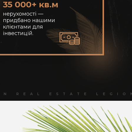
35 000+ кв.м
нерухомості —
придбано нашими
клієнтами для
інвестицій.
ON REAL ESTATE LEGIO