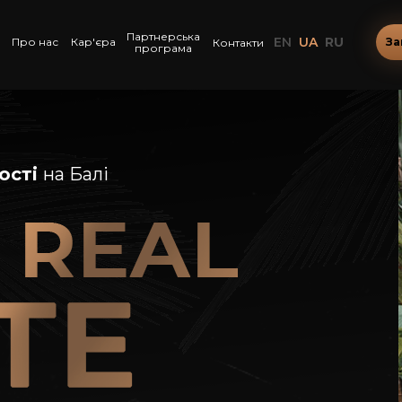
Партнерська
EN
UA
RU
Про нас
Кар'єра
За
Контакти
програма
ості
на Балі