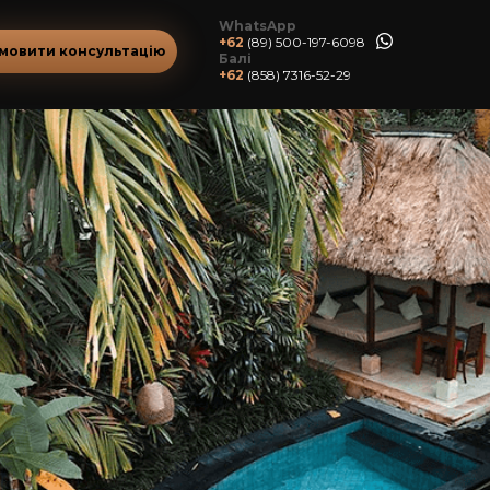
WhatsApp
+62
(89) 500-197-6098
мовити консультацію
Балі
+62
(858) 7316-52-29