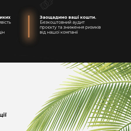
ликих
Заощадимо ваші кошти.
вість
Безкоштовний аудит
проєкту та зниження ризиків
цін
від нашої компанії
ції