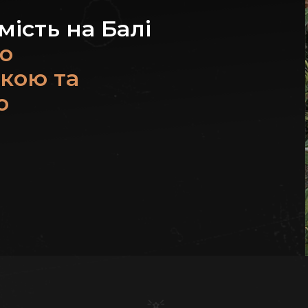
мість на Балі
ю
икою та
о