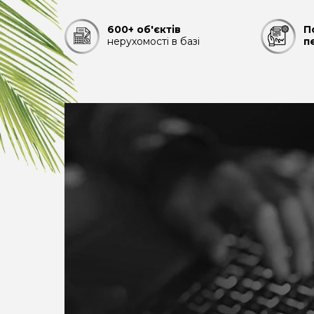
600+ об'єктів
П
нерухомості в базі
п