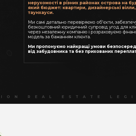
нерухомості в різних районах острова на бу
який бюджет: квартири, дизайнерські вілли,
таунхауси.
Ми самі детально перевіряємо об'єкти, забезпе
безкоштовний юридичний супровід угод для клі
через незалежну компанію і розраховуємо фінан
модель за бажанням клієнта.
Ми пропонуємо найкращі умови безпосере
від забудовника та без прихованих перепла
GION REAL ESTATE LEG