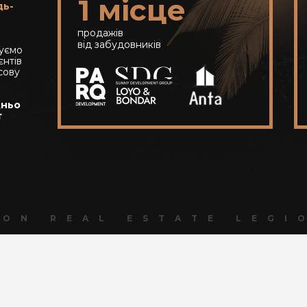
1
місце
дь-
продажів
від забудовників
чуємо
єнтів
сову
дньо
т
ION REAL ESTATE LEGI