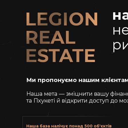
н
не
ри
Ми пропонуємо нашим клієнта
Наша мета — зміцнити вашу фінансо
та Пхукеті й відкрити доступ до м
Наша база налічує понад 500 об'єктів