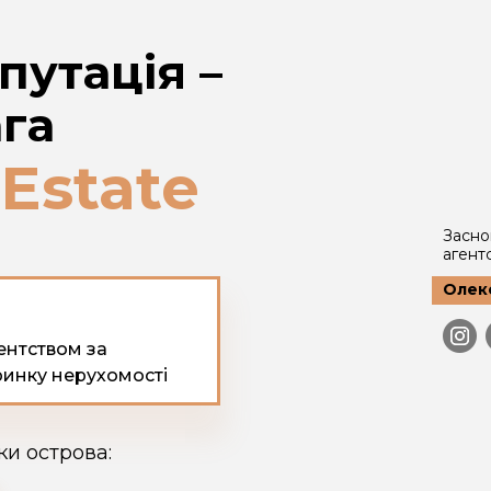
утація –
га
 Estate
Засно
агент
Олек
ентством за
 ринку нерухомості
ки острова: