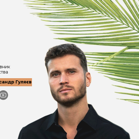
вник
ства
сандр Гуляєв