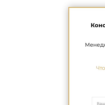
Кон
Менедж
Что