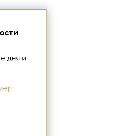
ости
е дня и
омер