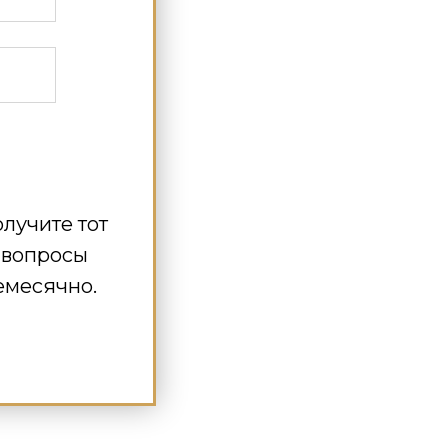
олучите тот
т вопросы
емесячно.