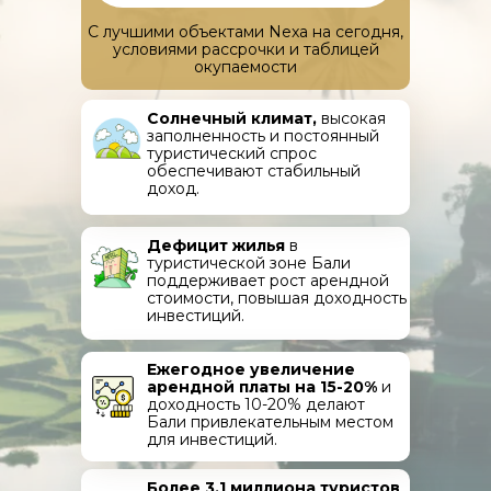
С лучшими объектами Nexa на сегодня,
условиями рассрочки и таблицей
окупаемости
Солнечный климат,
высокая
заполненность и постоянный
туристический спрос
обеспечивают стабильный
доход.
Дефицит жилья
в
туристической зоне Бали
поддерживает рост арендной
стоимости, повышая доходность
инвестиций.
Ежегодное увеличение
арендной платы на 15-20%
и
доходность 10-20% делают
Бали привлекательным местом
для инвестиций.
Более 3.1 миллиона туристов